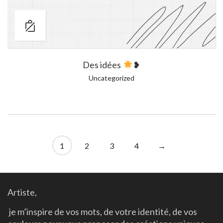
Des idées
❥
Uncategorized
1
2
3
4
→
Artiste,
j
e
m’inspire de vos mots, de votre identité, de vos