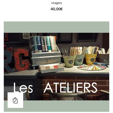
stages
40,00
€